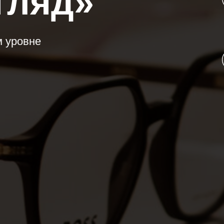
гляд»
м уровне